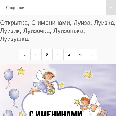
Открытки
▾
Открытка, С именинами, Луиза, Луизка,
Луизик, Луизочка, Луизонька,
Луизушка.
«
1
2
3
4
5
»